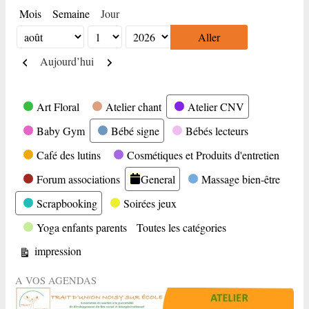
Mois
Semaine
Jour
Mois
Jour
Année
Précédent
Suivant
Aujourd’hui
Catégories
Art Floral
Atelier chant
Atelier CNV
Baby Gym
Bébé signe
Bébés lecteurs
Café des lutins
Cosmétiques et Produits d'entretien
Forum associations
General
Massage bien-être
Scrapbooking
Soirées jeux
Yoga enfants parents
Toutes les catégories
Vue
impression
A VOS AGENDAS