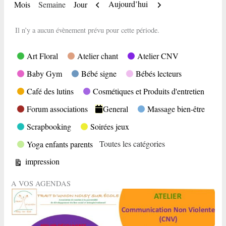
Précédent
Suivant
Aujourd’hui
Mois
Semaine
Jour
Il n’y a aucun évènement prévu pour cette période.
Catégories
Art Floral
Atelier chant
Atelier CNV
Baby Gym
Bébé signe
Bébés lecteurs
Café des lutins
Cosmétiques et Produits d'entretien
Forum associations
General
Massage bien-être
Scrapbooking
Soirées jeux
Toutes les catégories
Yoga enfants parents
Vue
impression
A VOS AGENDAS