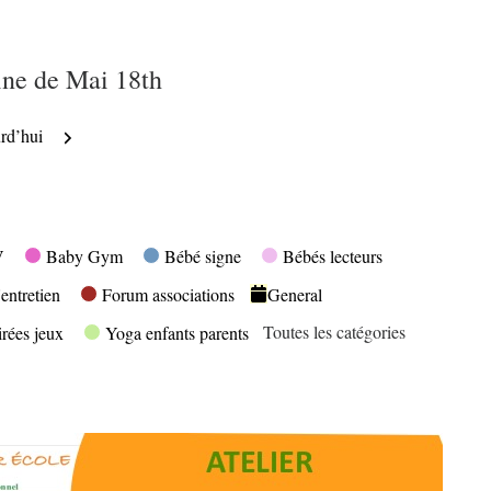
ne de Mai 18th
nt
Suivant
rd’hui
V
Baby Gym
Bébé signe
Bébés lecteurs
entretien
Forum associations
General
Toutes les catégories
irées jeux
Yoga enfants parents