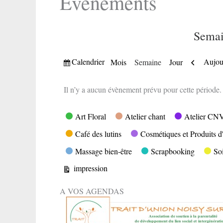
Evènements
Semai
Vue
Précéde
Calendrier
Aujou
Mois
Semaine
Jour
Il n’y a aucun évènement prévu pour cette période.
Catégories
Art Floral
Atelier chant
Atelier CN
Café des lutins
Cosmétiques et Produits d'
Massage bien-être
Scrapbooking
So
Vue
impression
A VOS AGENDAS