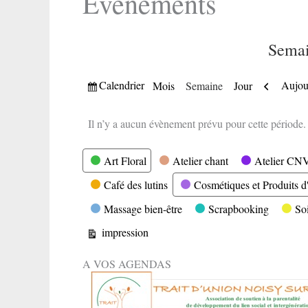
Evènements
Semai
Vue
Précéde
Calendrier
Aujou
Mois
Semaine
Jour
Il n’y a aucun évènement prévu pour cette période.
Catégories
Art Floral
Atelier chant
Atelier CN
Café des lutins
Cosmétiques et Produits d'
Massage bien-être
Scrapbooking
So
Vue
impression
A VOS AGENDAS