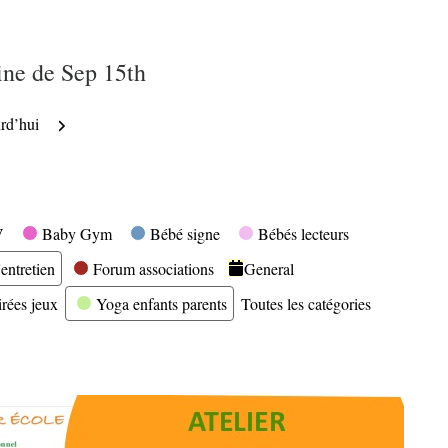
ne de Sep 15th
nt
Suivant
rd’hui
V
Baby Gym
Bébé signe
Bébés lecteurs
entretien
Forum associations
General
irées jeux
Yoga enfants parents
Toutes les catégories