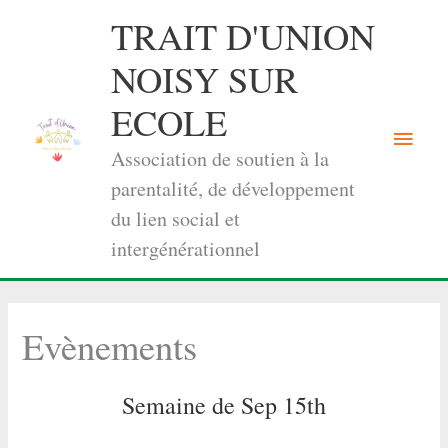
Aller
TRAIT D'UNION
au
contenu
NOISY SUR
ECOLE
Menu
Association de soutien à la
princi
parentalité, de développement
du lien social et
intergénérationnel
Evènements
Semaine de Sep 15th