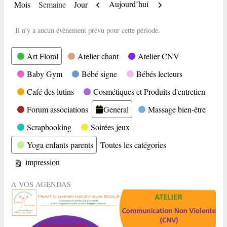
Précédent
Suivant
Aujourd’hui
Mois
Semaine
Jour
Il n’y a aucun évènement prévu pour cette période.
Catégories
Art Floral
Atelier chant
Atelier CNV
Baby Gym
Bébé signe
Bébés lecteurs
Café des lutins
Cosmétiques et Produits d'entretien
Forum associations
General
Massage bien-être
Scrapbooking
Soirées jeux
Yoga enfants parents
Toutes les catégories
Vue
impression
A VOS AGENDAS