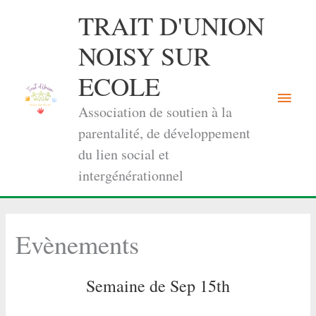
Aller
TRAIT D'UNION
au
contenu
NOISY SUR
ECOLE
Menu
Association de soutien à la
princi
parentalité, de développement
du lien social et
intergénérationnel
Evènements
Semaine de Sep 15th