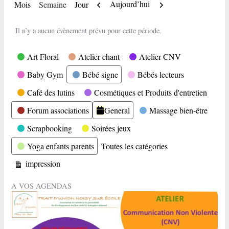
Précédent
Suivant
Aujourd’hui
Mois
Semaine
Jour
Il n’y a aucun évènement prévu pour cette période.
Catégories
Art Floral
Atelier chant
Atelier CNV
Baby Gym
Bébé signe
Bébés lecteurs
Café des lutins
Cosmétiques et Produits d'entretien
Forum associations
General
Massage bien-être
Scrapbooking
Soirées jeux
Yoga enfants parents
Toutes les catégories
Vue
impression
A VOS AGENDAS