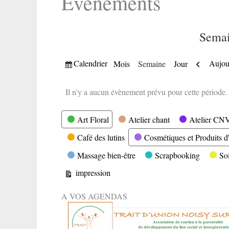
Evènements
Semai
Vue
Précéde
Calendrier
Aujou
Mois
Semaine
Jour
Il n’y a aucun évènement prévu pour cette période.
Catégories
Art Floral
Atelier chant
Atelier CN
Café des lutins
Cosmétiques et Produits d'
Massage bien-être
Scrapbooking
So
Vue
impression
A VOS AGENDAS