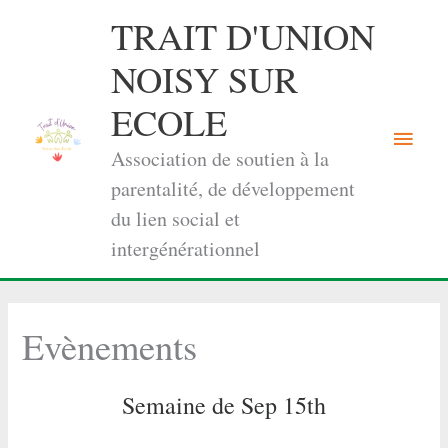
Aller
TRAIT D'UNION
au
contenu
NOISY SUR
ECOLE
Menu
Association de soutien à la
princi
parentalité, de développement
du lien social et
intergénérationnel
Evènements
Semaine de Sep 15th