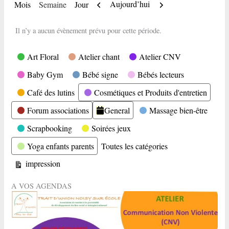
Précédent
Suivant
Aujourd’hui
Mois
Semaine
Jour
Il n’y a aucun évènement prévu pour cette période.
Catégories
Art Floral
Atelier chant
Atelier CNV
Baby Gym
Bébé signe
Bébés lecteurs
Café des lutins
Cosmétiques et Produits d'entretien
Forum associations
General
Massage bien-être
Scrapbooking
Soirées jeux
Yoga enfants parents
Toutes les catégories
Vue
impression
A VOS AGENDAS