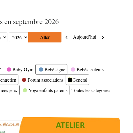
s en septembre 2026
Précédent
Suivant
Aujourd’hui
V
Baby Gym
Bébé signe
Bébés lecteurs
entretien
Forum associations
General
irées jeux
Yoga enfants parents
Toutes les catégories