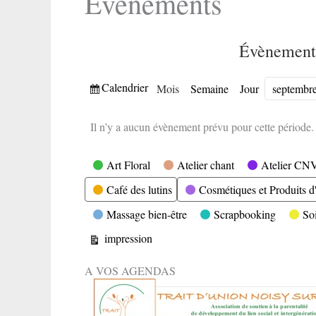
Evènements
Évènement
Vue
Calendrier
Mois
Semaine
Jour
Mois
Année
Il n’y a aucun évènement prévu pour cette période.
Catégories
Art Floral
Atelier chant
Atelier CN
Café des lutins
Cosmétiques et Produits d'
Massage bien-être
Scrapbooking
So
Vue
impression
A VOS AGENDAS