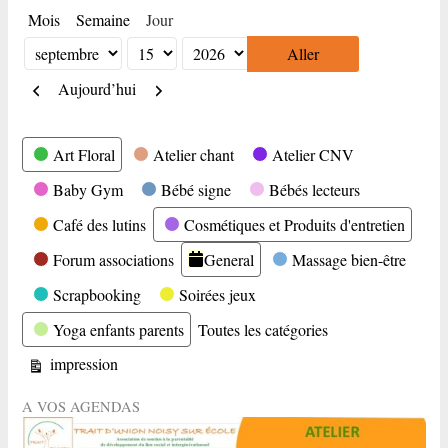
Mois
Semaine
Jour
Mois
Jour
Année
Précédent
Suivant
Aujourd’hui
Catégories
Art Floral
Atelier chant
Atelier CNV
Baby Gym
Bébé signe
Bébés lecteurs
Café des lutins
Cosmétiques et Produits d'entretien
Forum associations
General
Massage bien-être
Scrapbooking
Soirées jeux
Yoga enfants parents
Toutes les catégories
Vue
impression
A VOS AGENDAS