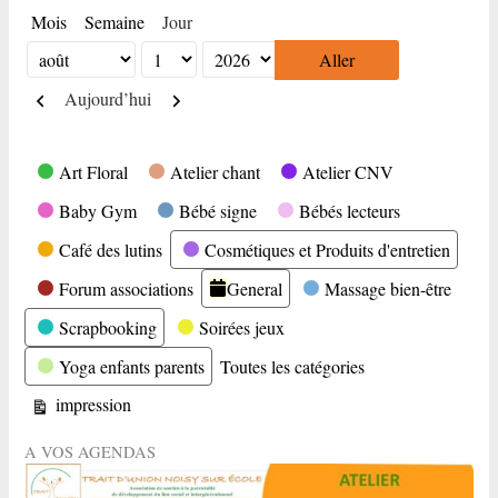
Mois
Semaine
Jour
Mois
Jour
Année
Précédent
Suivant
Aujourd’hui
Catégories
Art Floral
Atelier chant
Atelier CNV
Baby Gym
Bébé signe
Bébés lecteurs
Café des lutins
Cosmétiques et Produits d'entretien
Forum associations
General
Massage bien-être
Scrapbooking
Soirées jeux
Yoga enfants parents
Toutes les catégories
Vue
impression
A VOS AGENDAS