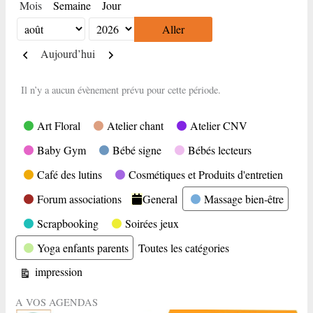
Mois
Semaine
Jour
Mois
Année
Précédent
Suivant
Aujourd’hui
Il n’y a aucun évènement prévu pour cette période.
Catégories
Art Floral
Atelier chant
Atelier CNV
Baby Gym
Bébé signe
Bébés lecteurs
Café des lutins
Cosmétiques et Produits d'entretien
Forum associations
General
Massage bien-être
Scrapbooking
Soirées jeux
Yoga enfants parents
Toutes les catégories
Vue
impression
A VOS AGENDAS