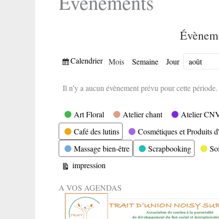
Evènements
Évèneme
Vue
Calendrier
Mois
Semaine
Jour
Mois
Année
Il n’y a aucun évènement prévu pour cette période.
Catégories
Art Floral
Atelier chant
Atelier CN
Café des lutins
Cosmétiques et Produits d'
Massage bien-être
Scrapbooking
So
Vue
impression
A VOS AGENDAS