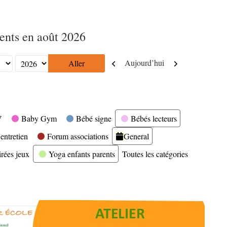
nts en août 2026
Précédent
Suivant
Aujourd’hui
V
Baby Gym
Bébé signe
Bébés lecteurs
entretien
Forum associations
General
irées jeux
Yoga enfants parents
Toutes les catégories