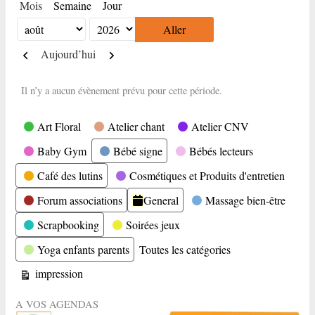
Mois
Semaine
Jour
Mois
Année
Précédent
Suivant
Aujourd’hui
Il n’y a aucun évènement prévu pour cette période.
Catégories
Art Floral
Atelier chant
Atelier CNV
Baby Gym
Bébé signe
Bébés lecteurs
Café des lutins
Cosmétiques et Produits d'entretien
Forum associations
General
Massage bien-être
Scrapbooking
Soirées jeux
Yoga enfants parents
Toutes les catégories
Vue
impression
A VOS AGENDAS