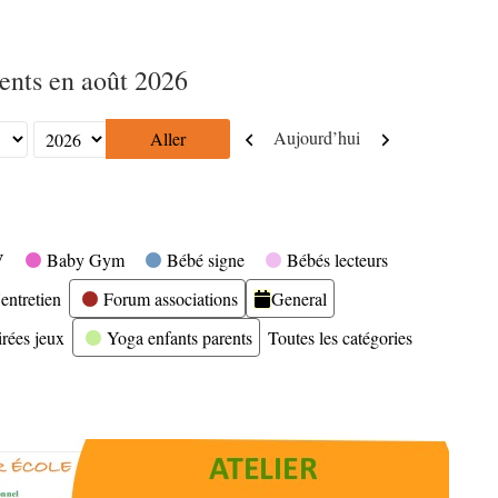
nts en août 2026
Précédent
Suivant
Aujourd’hui
V
Baby Gym
Bébé signe
Bébés lecteurs
entretien
Forum associations
General
irées jeux
Yoga enfants parents
Toutes les catégories