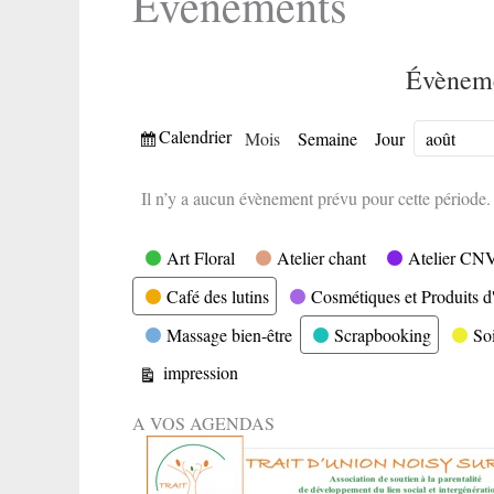
Evènements
Évèneme
Vue
Calendrier
Mois
Semaine
Jour
Mois
Année
Il n’y a aucun évènement prévu pour cette période.
Catégories
Art Floral
Atelier chant
Atelier CN
Café des lutins
Cosmétiques et Produits d'
Massage bien-être
Scrapbooking
So
Vue
impression
A VOS AGENDAS