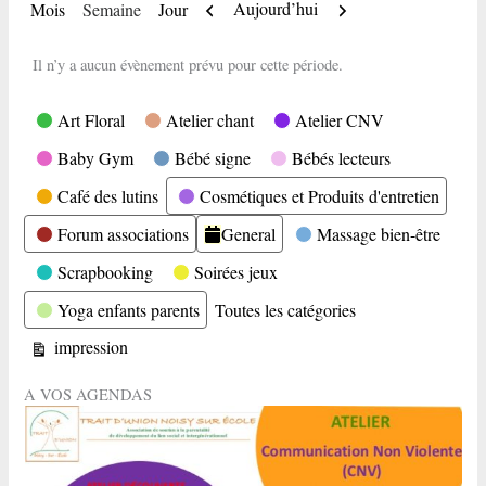
Précédent
Suivant
Aujourd’hui
Mois
Semaine
Jour
Il n’y a aucun évènement prévu pour cette période.
Catégories
Art Floral
Atelier chant
Atelier CNV
Baby Gym
Bébé signe
Bébés lecteurs
Café des lutins
Cosmétiques et Produits d'entretien
Forum associations
General
Massage bien-être
Scrapbooking
Soirées jeux
Yoga enfants parents
Toutes les catégories
Vue
impression
A VOS AGENDAS