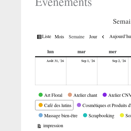
Evènements
Semai
Vue
Précédent
Liste
Aujourd’hu
Mois
Semaine
Jour
en
lundi
mardi
mercre
lun
mar
mer
31
1
2
Août 31, '26
Sep 1, '26
Sep 2, '26
août
septembre
se
2026
2026
20
Catégories
Art Floral
Atelier chant
Atelier CN
Café des lutins
Cosmétiques et Produits d'
Massage bien-être
Scrapbooking
So
Vue
impression