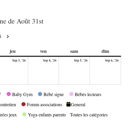
ne de Août 31st
Suivant
i
di
jeudi
vendredi
samedi
dimanche
jeu
ven
sam
dim
3
4
5
6
Sep 3, '26
Sep 4, '26
Sep 5, '26
Sep 6, '26
ptembre
septembre
septembre
septembre
septe
26
2026
2026
2026
2026
V
Baby Gym
Bébé signe
Bébés lecteurs
entretien
Forum associations
General
irées jeux
Yoga enfants parents
Toutes les catégories