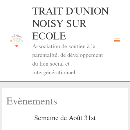
Aller
TRAIT D'UNION
au
contenu
NOISY SUR
ECOLE
Menu
Association de soutien à la
princi
parentalité, de développement
du lien social et
intergénérationnel
Evènements
Semaine de Août 31st