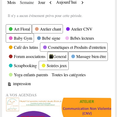
Précédent
Suivant
Aujourd’hui
Mois
Semaine
Jour
Il n’y a aucun évènement prévu pour cette période.
Catégories
Art Floral
Atelier chant
Atelier CNV
Baby Gym
Bébé signe
Bébés lecteurs
Café des lutins
Cosmétiques et Produits d'entretien
Forum associations
General
Massage bien-être
Scrapbooking
Soirées jeux
Yoga enfants parents
Toutes les catégories
Vue
impression
A VOS AGENDAS