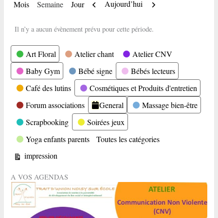
Précédent
Suivant
Aujourd’hui
Mois
Semaine
Jour
Il n’y a aucun évènement prévu pour cette période.
Catégories
Art Floral
Atelier chant
Atelier CNV
Baby Gym
Bébé signe
Bébés lecteurs
Café des lutins
Cosmétiques et Produits d'entretien
Forum associations
General
Massage bien-être
Scrapbooking
Soirées jeux
Yoga enfants parents
Toutes les catégories
Vue
impression
A VOS AGENDAS