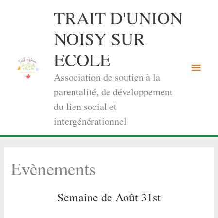
Aller
TRAIT D'UNION
au
contenu
NOISY SUR
ECOLE
Menu
Association de soutien à la
princi
parentalité, de développement
du lien social et
intergénérationnel
Evènements
Semaine de Août 31st