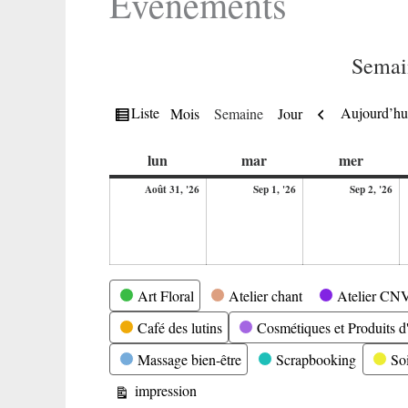
Evènements
Semai
Vue
Précédent
Liste
Aujourd’hu
Mois
Semaine
Jour
en
lundi
mardi
mercre
lun
mar
mer
31
1
2
Août 31, '26
Sep 1, '26
Sep 2, '26
août
septembre
se
2026
2026
20
Catégories
Art Floral
Atelier chant
Atelier CN
Café des lutins
Cosmétiques et Produits d'
Massage bien-être
Scrapbooking
So
Vue
impression