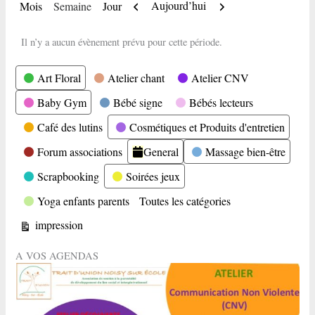
Précédent
Suivant
Aujourd’hui
Mois
Semaine
Jour
Il n’y a aucun évènement prévu pour cette période.
Catégories
Art Floral
Atelier chant
Atelier CNV
Baby Gym
Bébé signe
Bébés lecteurs
Café des lutins
Cosmétiques et Produits d'entretien
Forum associations
General
Massage bien-être
Scrapbooking
Soirées jeux
Yoga enfants parents
Toutes les catégories
Vue
impression
A VOS AGENDAS