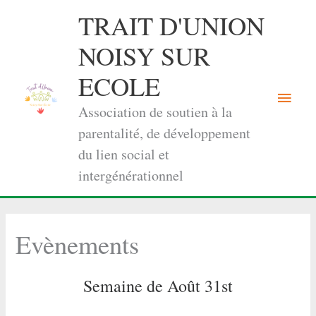
Aller
TRAIT D'UNION
au
contenu
NOISY SUR
ECOLE
Menu
Association de soutien à la
princi
parentalité, de développement
du lien social et
intergénérationnel
Evènements
Semaine de Août 31st