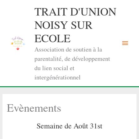
Aller
TRAIT D'UNION
au
contenu
NOISY SUR
ECOLE
Menu
Association de soutien à la
princi
parentalité, de développement
du lien social et
intergénérationnel
Evènements
Semaine de Août 31st