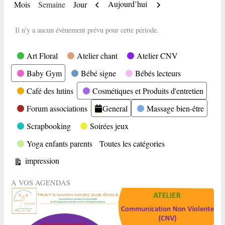
Précédent
Suivant
Aujourd’hui
Mois
Semaine
Jour
Il n’y a aucun évènement prévu pour cette période.
Catégories
Art Floral
Atelier chant
Atelier CNV
Baby Gym
Bébé signe
Bébés lecteurs
Café des lutins
Cosmétiques et Produits d'entretien
Forum associations
General
Massage bien-être
Scrapbooking
Soirées jeux
Yoga enfants parents
Toutes les catégories
Vue
impression
A VOS AGENDAS