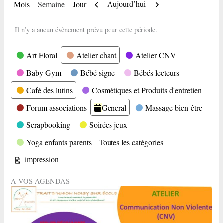
Précédent
Suivant
Aujourd’hui
Mois
Semaine
Jour
Il n’y a aucun évènement prévu pour cette période.
Catégories
Art Floral
Atelier chant
Atelier CNV
Baby Gym
Bébé signe
Bébés lecteurs
Café des lutins
Cosmétiques et Produits d'entretien
Forum associations
General
Massage bien-être
Scrapbooking
Soirées jeux
Yoga enfants parents
Toutes les catégories
Vue
impression
A VOS AGENDAS