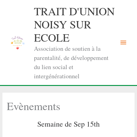
Aller
TRAIT D'UNION
au
contenu
NOISY SUR
ECOLE
Menu
Association de soutien à la
princi
parentalité, de développement
du lien social et
intergénérationnel
Evènements
Semaine de Sep 15th