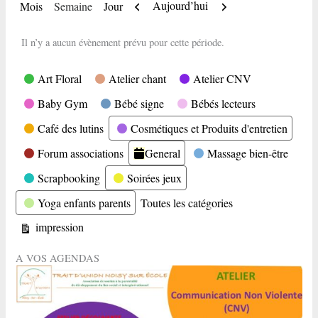
Précédent
Suivant
Aujourd’hui
Mois
Semaine
Jour
Il n’y a aucun évènement prévu pour cette période.
Catégories
Art Floral
Atelier chant
Atelier CNV
Baby Gym
Bébé signe
Bébés lecteurs
Café des lutins
Cosmétiques et Produits d'entretien
Forum associations
General
Massage bien-être
Scrapbooking
Soirées jeux
Yoga enfants parents
Toutes les catégories
Vue
impression
A VOS AGENDAS