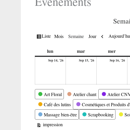
Evènements
Semai
Vue
Précédent
Liste
Aujourd’hu
Mois
Semaine
Jour
en
lundi
mardi
mercre
lun
mar
mer
14
15
16
Sep 14, '26
Sep 15, '26
Sep 16, '26
septembre
septembre
se
2026
2026
20
Catégories
Art Floral
Atelier chant
Atelier CN
Café des lutins
Cosmétiques et Produits d'
Massage bien-être
Scrapbooking
So
Vue
impression