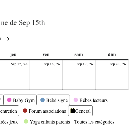
ne de Sep 15th
Suivant
i
di
jeudi
vendredi
samedi
dimanche
jeu
ven
sam
dim
17
18
19
20
Sep 17, '26
Sep 18, '26
Sep 19, '26
Sep 20, '26
ptembre
septembre
septembre
septembre
septe
26
2026
2026
2026
2026
V
Baby Gym
Bébé signe
Bébés lecteurs
entretien
Forum associations
General
irées jeux
Yoga enfants parents
Toutes les catégories