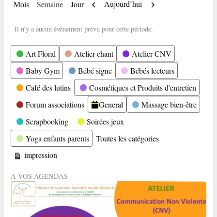
Précédent
Suivant
Aujourd’hui
Mois
Semaine
Jour
Il n’y a aucun évènement prévu pour cette période.
Catégories
Art Floral
Atelier chant
Atelier CNV
Baby Gym
Bébé signe
Bébés lecteurs
Café des lutins
Cosmétiques et Produits d'entretien
Forum associations
General
Massage bien-être
Scrapbooking
Soirées jeux
Yoga enfants parents
Toutes les catégories
Vue
impression
A VOS AGENDAS