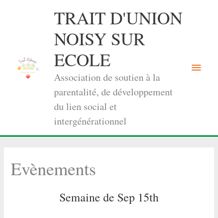
Aller
TRAIT D'UNION
au
contenu
NOISY SUR
ECOLE
Menu
Association de soutien à la
princi
parentalité, de développement
du lien social et
intergénérationnel
Evènements
Semaine de Sep 15th