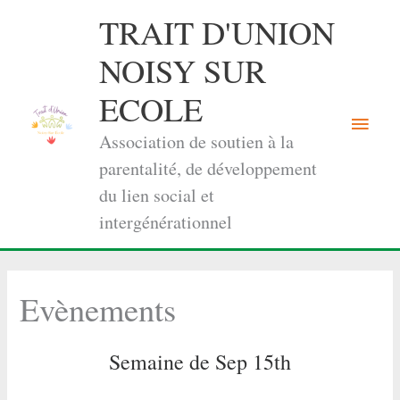
Aller
TRAIT D'UNION
au
contenu
NOISY SUR
ECOLE
Menu
Association de soutien à la
princi
parentalité, de développement
du lien social et
intergénérationnel
Evènements
Semaine de Sep 15th