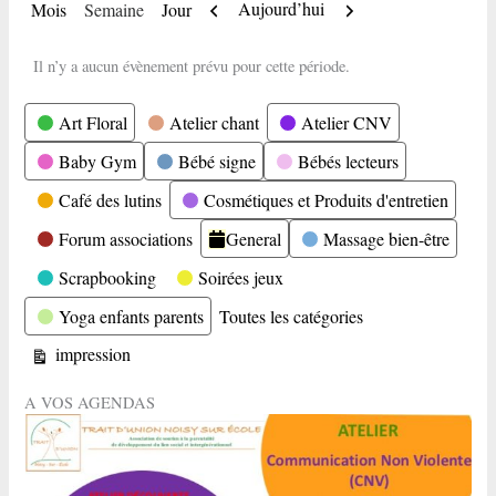
Précédent
Suivant
Aujourd’hui
Mois
Semaine
Jour
Il n’y a aucun évènement prévu pour cette période.
Catégories
Art Floral
Atelier chant
Atelier CNV
Baby Gym
Bébé signe
Bébés lecteurs
Café des lutins
Cosmétiques et Produits d'entretien
Forum associations
General
Massage bien-être
Scrapbooking
Soirées jeux
Yoga enfants parents
Toutes les catégories
Vue
impression
A VOS AGENDAS