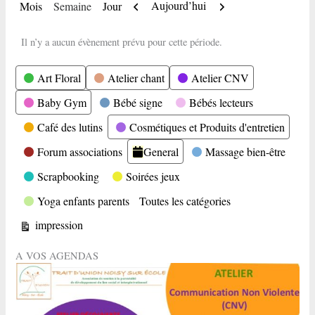
Précédent
Suivant
Aujourd’hui
Mois
Semaine
Jour
Il n’y a aucun évènement prévu pour cette période.
Catégories
Art Floral
Atelier chant
Atelier CNV
Baby Gym
Bébé signe
Bébés lecteurs
Café des lutins
Cosmétiques et Produits d'entretien
Forum associations
General
Massage bien-être
Scrapbooking
Soirées jeux
Yoga enfants parents
Toutes les catégories
Vue
impression
A VOS AGENDAS