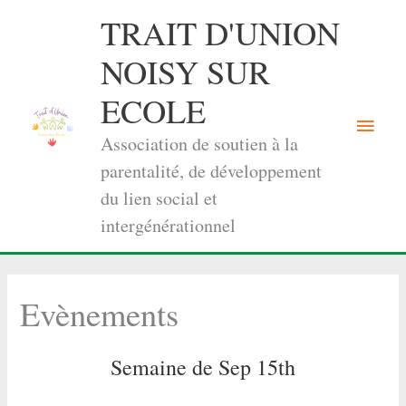
Aller
TRAIT D'UNION
au
contenu
NOISY SUR
ECOLE
Menu
Association de soutien à la
princi
parentalité, de développement
du lien social et
intergénérationnel
Evènements
Semaine de Sep 15th