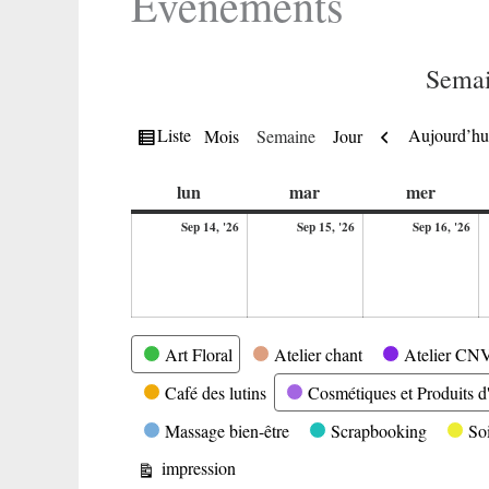
Evènements
Semai
Vue
Précédent
Liste
Aujourd’hu
Mois
Semaine
Jour
en
lundi
mardi
mercre
lun
mar
mer
14
15
16
Sep 14, '26
Sep 15, '26
Sep 16, '26
septembre
septembre
se
2026
2026
20
Catégories
Art Floral
Atelier chant
Atelier CN
Café des lutins
Cosmétiques et Produits d'
Massage bien-être
Scrapbooking
So
Vue
impression