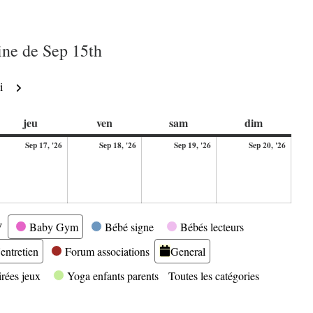
ne de Sep 15th
Suivant
i
di
jeudi
vendredi
samedi
dimanche
jeu
ven
sam
dim
17
18
19
20
Sep 17, '26
Sep 18, '26
Sep 19, '26
Sep 20, '26
ptembre
septembre
septembre
septembre
septe
26
2026
2026
2026
2026
V
Baby Gym
Bébé signe
Bébés lecteurs
entretien
Forum associations
General
irées jeux
Yoga enfants parents
Toutes les catégories