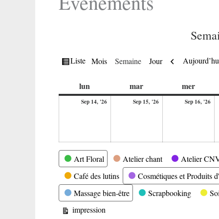
Evènements
Semai
Vue
Précédent
Liste
Aujourd’hu
Mois
Semaine
Jour
en
lundi
mardi
mercre
lun
mar
mer
14
15
16
Sep 14, '26
Sep 15, '26
Sep 16, '26
septembre
septembre
se
2026
2026
20
Catégories
Art Floral
Atelier chant
Atelier CN
Café des lutins
Cosmétiques et Produits d'
Massage bien-être
Scrapbooking
So
Vue
impression