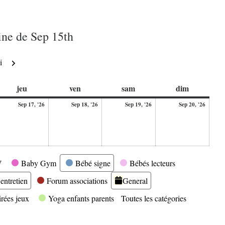
ne de Sep 15th
Suivant
i
di
jeudi
vendredi
samedi
dimanche
jeu
ven
sam
dim
17
18
19
20
Sep 17, '26
Sep 18, '26
Sep 19, '26
Sep 20, '26
ptembre
septembre
septembre
septembre
septe
26
2026
2026
2026
2026
V
Baby Gym
Bébé signe
Bébés lecteurs
entretien
Forum associations
General
irées jeux
Yoga enfants parents
Toutes les catégories