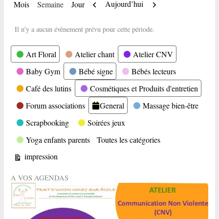
Précédent
Suivant
Aujourd’hui
Mois
Semaine
Jour
Il n’y a aucun évènement prévu pour cette période.
Catégories
Art Floral
Atelier chant
Atelier CNV
Baby Gym
Bébé signe
Bébés lecteurs
Café des lutins
Cosmétiques et Produits d'entretien
Forum associations
General
Massage bien-être
Scrapbooking
Soirées jeux
Yoga enfants parents
Toutes les catégories
Vue
impression
A VOS AGENDAS