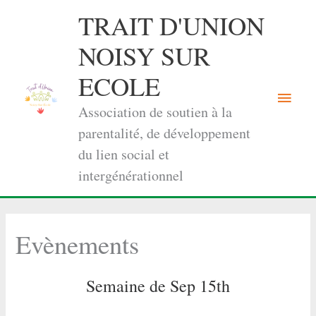
Aller
TRAIT D'UNION
au
contenu
NOISY SUR
ECOLE
Menu
Association de soutien à la
princi
parentalité, de développement
du lien social et
intergénérationnel
Evènements
Semaine de Sep 15th