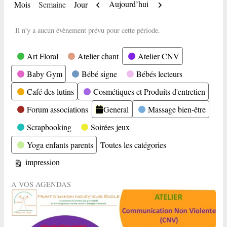
Précédent
Suivant
Aujourd’hui
Mois
Semaine
Jour
Il n’y a aucun évènement prévu pour cette période.
Catégories
Art Floral
Atelier chant
Atelier CNV
Baby Gym
Bébé signe
Bébés lecteurs
Café des lutins
Cosmétiques et Produits d'entretien
Forum associations
General
Massage bien-être
Scrapbooking
Soirées jeux
Yoga enfants parents
Toutes les catégories
Vue
impression
A VOS AGENDAS