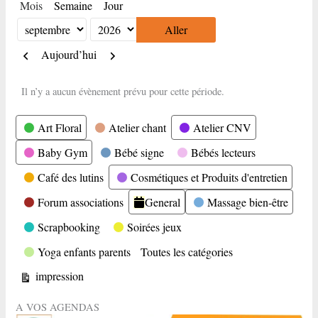
Mois
Semaine
Jour
Mois
Année
Précédent
Suivant
Aujourd’hui
Il n’y a aucun évènement prévu pour cette période.
Catégories
Art Floral
Atelier chant
Atelier CNV
Baby Gym
Bébé signe
Bébés lecteurs
Café des lutins
Cosmétiques et Produits d'entretien
Forum associations
General
Massage bien-être
Scrapbooking
Soirées jeux
Yoga enfants parents
Toutes les catégories
Vue
impression
A VOS AGENDAS