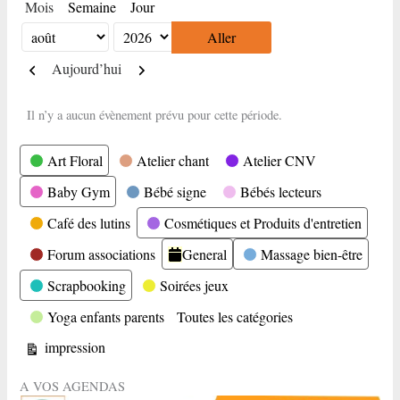
Mois
Semaine
Jour
Mois
Année
Précédent
Suivant
Aujourd’hui
Il n’y a aucun évènement prévu pour cette période.
Catégories
Art Floral
Atelier chant
Atelier CNV
Baby Gym
Bébé signe
Bébés lecteurs
Café des lutins
Cosmétiques et Produits d'entretien
Forum associations
General
Massage bien-être
Scrapbooking
Soirées jeux
Yoga enfants parents
Toutes les catégories
Vue
impression
A VOS AGENDAS