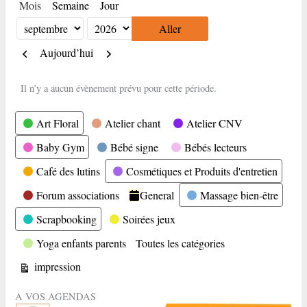
Mois
Semaine
Jour
Mois
Année
Précédent
Suivant
Aujourd’hui
Il n’y a aucun évènement prévu pour cette période.
Catégories
Art Floral
Atelier chant
Atelier CNV
Baby Gym
Bébé signe
Bébés lecteurs
Café des lutins
Cosmétiques et Produits d'entretien
Forum associations
General
Massage bien-être
Scrapbooking
Soirées jeux
Yoga enfants parents
Toutes les catégories
Vue
impression
A VOS AGENDAS