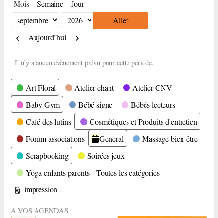
Mois
Semaine
Jour
Mois
Année
Précédent
Suivant
Aujourd’hui
Il n’y a aucun évènement prévu pour cette période.
Catégories
Art Floral
Atelier chant
Atelier CNV
Baby Gym
Bébé signe
Bébés lecteurs
Café des lutins
Cosmétiques et Produits d'entretien
Forum associations
General
Massage bien-être
Scrapbooking
Soirées jeux
Yoga enfants parents
Toutes les catégories
Vue
impression
A VOS AGENDAS