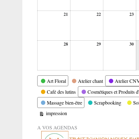
21
22
23
21
22
23
septembre
septembre
se
2026
2026
20
28
29
30
28
29
30
septembre
septembre
se
2026
2026
20
Catégories
Art Floral
Atelier chant
Atelier CN
Café des lutins
Cosmétiques et Produits d'
Massage bien-être
Scrapbooking
So
Vue
impression
A VOS AGENDAS