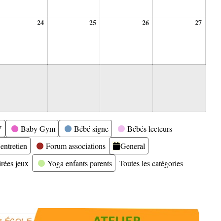
24
25
26
27
24
25
26
27
ptembre
septembre
septembre
septembre
septe
26
2026
2026
2026
2026
ptembre
26
V
Baby Gym
Bébé signe
Bébés lecteurs
entretien
Forum associations
General
irées jeux
Yoga enfants parents
Toutes les catégories