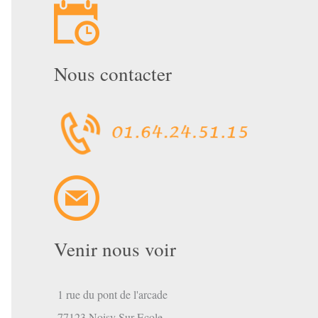
Nous contacter
mbre
mbre
Venir nous voir
1 rue du pont de l'arcade
mbre
77123 Noisy Sur Ecole