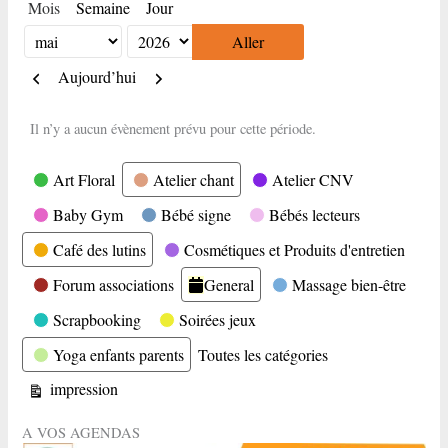
Mois
Semaine
Jour
Mois
Année
Précédent
Suivant
Aujourd’hui
Il n’y a aucun évènement prévu pour cette période.
Catégories
Art Floral
Atelier chant
Atelier CNV
Baby Gym
Bébé signe
Bébés lecteurs
Café des lutins
Cosmétiques et Produits d'entretien
Forum associations
General
Massage bien-être
Scrapbooking
Soirées jeux
Yoga enfants parents
Toutes les catégories
Vue
impression
A VOS AGENDAS