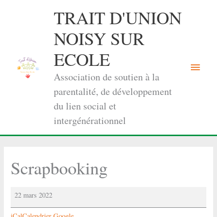
Aller
TRAIT D'UNION
au
contenu
NOISY SUR
ECOLE
Menu
Association de soutien à la
princi
parentalité, de développement
du lien social et
intergénérationnel
Scrapbooking
Scrapbooking
22 mars 2022
iCal
Calendrier Google