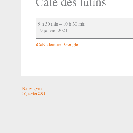
Café des lutins
Café
9 h 30 min
–
10 h 30 min
des
19 janvier 2021
lutins
iCal
Calendrier Google
Baby gym
18 janvier 2021