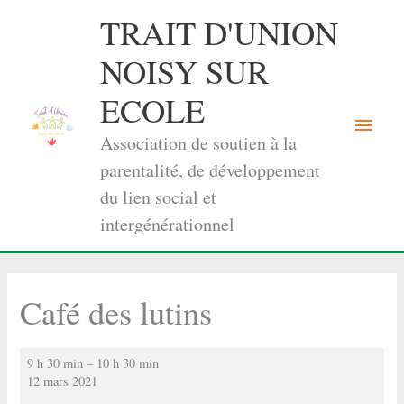
Aller
TRAIT D'UNION
au
contenu
NOISY SUR
ECOLE
Menu
Association de soutien à la
princi
parentalité, de développement
du lien social et
intergénérationnel
Café des lutins
Café
9 h 30 min
–
10 h 30 min
des
12 mars 2021
lutins