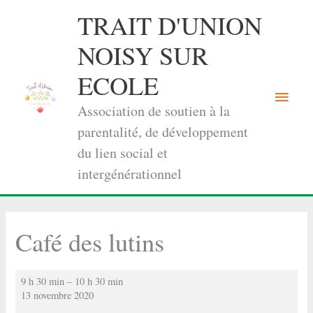
Aller
TRAIT D'UNION
au
contenu
NOISY SUR
ECOLE
Menu
Association de soutien à la
princi
parentalité, de développement
du lien social et
intergénérationnel
Café des lutins
Café
9 h 30 min
–
10 h 30 min
des
13 novembre 2020
lutins