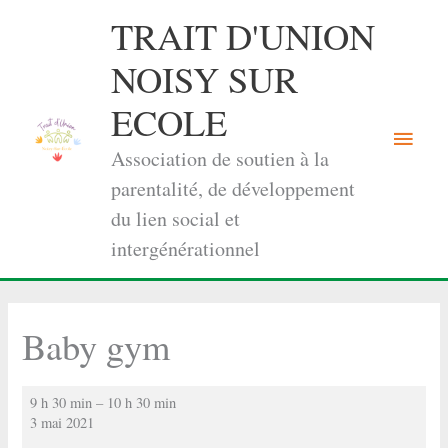
Aller
TRAIT D'UNION
au
contenu
NOISY SUR
ECOLE
Menu
Association de soutien à la
princi
parentalité, de développement
du lien social et
intergénérationnel
Baby gym
Baby
9 h 30 min
–
10 h 30 min
gym
3 mai 2021