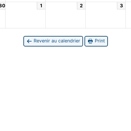
30
1
2
3
Revenir au calendrier
Print